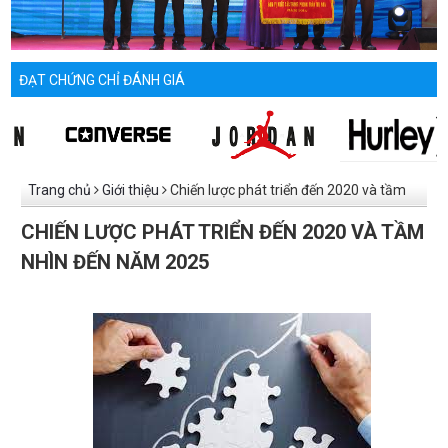
ĐẠT CHỨNG CHỈ ĐÁNH GIÁ
Trang chủ
Giới thiệu
Chiến lược phát triển đến 2020 và tầm
nhìn đến năm 2025
CHIẾN LƯỢC PHÁT TRIỂN ĐẾN 2020 VÀ TẦM
NHÌN ĐẾN NĂM 2025