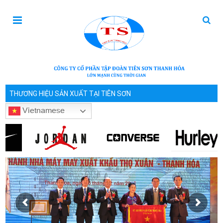
THƯƠNG HIỆU SẢN XUẤT TẠI TIÊN SƠN
Vietnamese