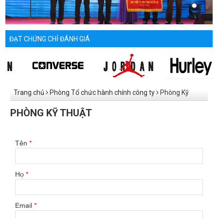
ĐẠT CHỨNG CHỈ ĐÁNH GIÁ
Trang chủ
Phòng Tổ chức hành chính công ty
Phòng Kỹ
thuật
PHÒNG KỸ THUẬT
Tên
*
Họ
*
Email
*