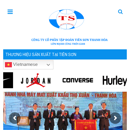
THƯƠNG HIỆU SẢN XUẤT TẠI TIÊN SƠN
Vietnamese