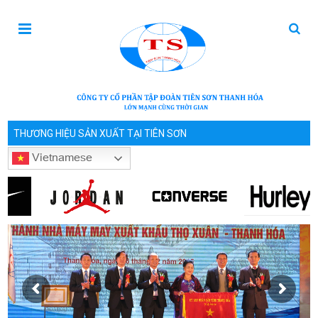
THƯƠNG HIỆU SẢN XUẤT TẠI TIÊN SƠN
Vietnamese