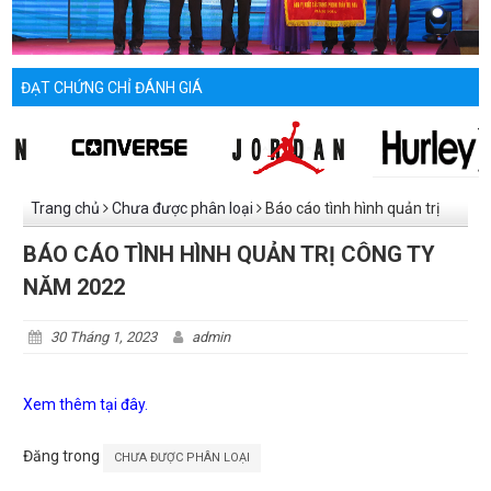
ĐẠT CHỨNG CHỈ ĐÁNH GIÁ
Trang chủ
Chưa được phân loại
Báo cáo tình hình quản trị
công ty năm 2022
BÁO CÁO TÌNH HÌNH QUẢN TRỊ CÔNG TY
NĂM 2022
30 Tháng 1, 2023
admin
Xem thêm tại đây.
Đăng trong
CHƯA ĐƯỢC PHÂN LOẠI