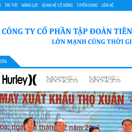
G
TIN TỨC
NĂNG LỰC
QUAN HỆ CỔ ĐÔNG
TUYỂN DỤNG
LIÊN HỆ
SƠN