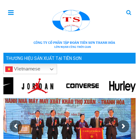
THƯƠNG HIỆU SẢN XUẤT TẠI TIÊN SƠN
Vietnamese