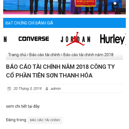
ĐẠT CHỨNG CHỈ ĐÁNH GIÁ
Trang chủ
Báo cáo tài chính
Báo cáo tài chính năm 2018
Công ty Cổ phần Tiên Sơn Thanh Hóa
BÁO CÁO TÀI CHÍNH NĂM 2018 CÔNG TY
CỔ PHẦN TIÊN SƠN THANH HÓA
20 Tháng 3, 2019
admin
xem chi tiết tại đây
Đăng trong
BÁO CÁO TÀI CHÍNH