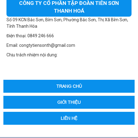
CÔNG TY CỔ PHẦN TẬP ĐOÀN TIÊN SƠN
THANH HOÁ
Số 09 KCN Bắc Sơn, Bỉm Sơn, Phường Bắc Sơn, Thị Xã Bỉm Sơn,
Tỉnh Thanh Hóa
Điện thoại: 0849 246 666
Email: congtytiensonth@gmail.com
Chịu trách nhiệm nội dung:
TRANG CHỦ
GIỚI THIỆU
LIÊN HỆ