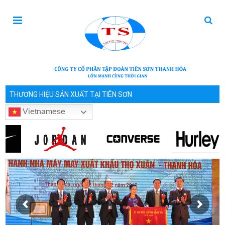
THƯƠNG HIỆU SẢN XUẤT TẠI TIÊN SƠN
Vietnamese