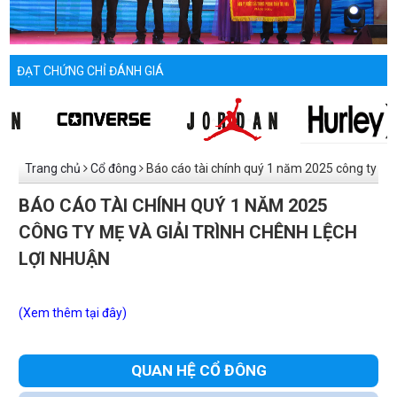
ĐẠT CHỨNG CHỈ ĐÁNH GIÁ
Trang chủ
Cổ đông
Báo cáo tài chính quý 1 năm 2025 công ty
mẹ và giải trình chênh lệch lợi nhuận
BÁO CÁO TÀI CHÍNH QUÝ 1 NĂM 2025
CÔNG TY MẸ VÀ GIẢI TRÌNH CHÊNH LỆCH
LỢI NHUẬN
(Xem thêm tại đây)
QUAN HỆ CỔ ĐÔNG