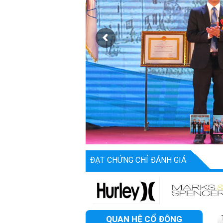
ĐẠT CHỨNG CHỈ ĐÁNH GIÁ
QUAN HỆ CỔ ĐÔNG