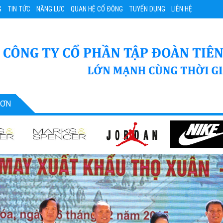
G
TIN TỨC
NĂNG LỰC
QUAN HỆ CỔ ĐÔNG
TUYỂN DỤNG
LIÊN HỆ
SƠN