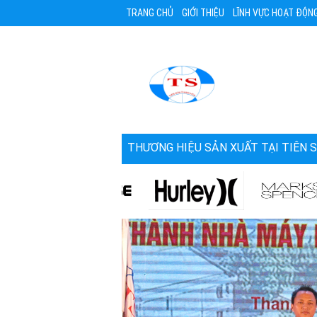
TRANG CHỦ
GIỚI THIỆU
LĨNH VỰC HOẠT ĐỘN
THƯƠNG HIỆU SẢN XUẤT TẠI TIÊN 