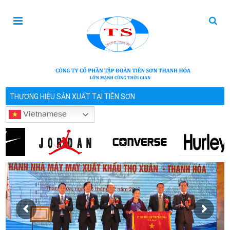
THƯƠNG HIỆU SẢN XUẤT TẠI TIÊN SƠN
Vietnamese