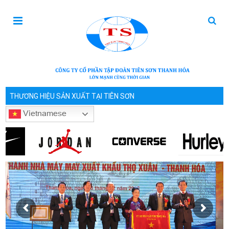
THƯƠNG HIỆU SẢN XUẤT TẠI TIÊN SƠN
Vietnamese