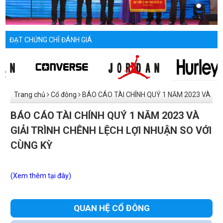
ĐẠT CHỨNG CHỈ ĐÁNH GIÁ
Trang chủ
Cổ đông
BÁO CÁO TÀI CHÍNH QUÝ 1 NĂM 2023 VÀ
GIẢI TRÌNH CHÊNH LỆCH LỢI NHUẬN SO VỚI CÙNG KỲ
BÁO CÁO TÀI CHÍNH QUÝ 1 NĂM 2023 VÀ
GIẢI TRÌNH CHÊNH LỆCH LỢI NHUẬN SO VỚI
CÙNG KỲ
(Xem thêm tại đây)
QUAN HỆ CỔ ĐÔNG