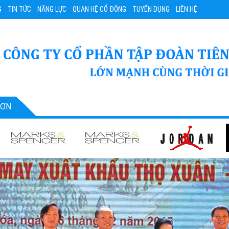
G
TIN TỨC
NĂNG LỰC
QUAN HỆ CỔ ĐÔNG
TUYỂN DỤNG
LIÊN HỆ
SƠN