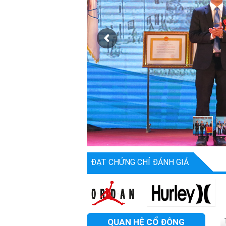
ĐẠT CHỨNG CHỈ ĐÁNH GIÁ
QUAN HỆ CỔ ĐÔNG