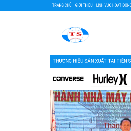
TRANG CHỦ
GIỚI THIỆU
LĨNH VỰC HOẠT ĐỘN
THƯƠNG HIỆU SẢN XUẤT TẠI TIÊN 