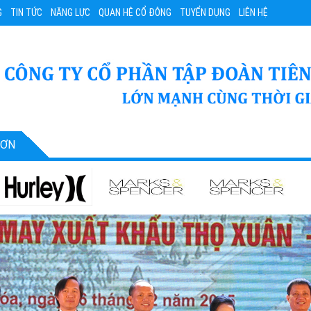
G
TIN TỨC
NĂNG LỰC
QUAN HỆ CỔ ĐÔNG
TUYỂN DỤNG
LIÊN HỆ
SƠN