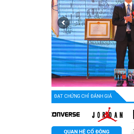
ĐẠT CHỨNG CHỈ ĐÁNH GIÁ
QUAN HỆ CỔ ĐÔNG