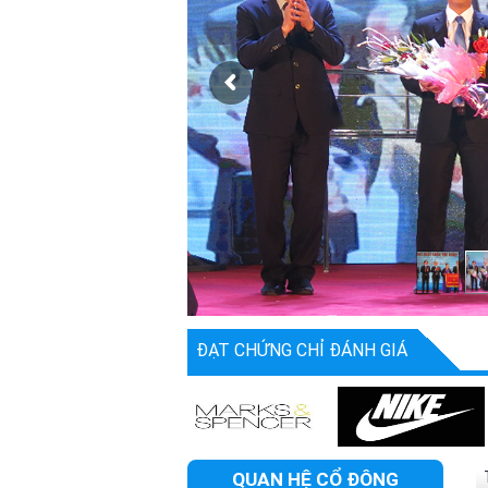
ĐẠT CHỨNG CHỈ ĐÁNH GIÁ
QUAN HỆ CỔ ĐÔNG