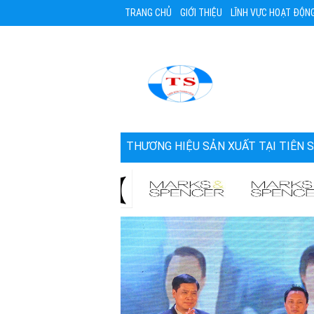
TRANG CHỦ
GIỚI THIỆU
LĨNH VỰC HOẠT ĐỘN
THƯƠNG HIỆU SẢN XUẤT TẠI TIÊN 