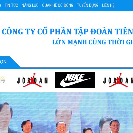
G
TIN TỨC
NĂNG LỰC
QUAN HỆ CỔ ĐÔNG
TUYỂN DỤNG
LIÊN HỆ
SƠN