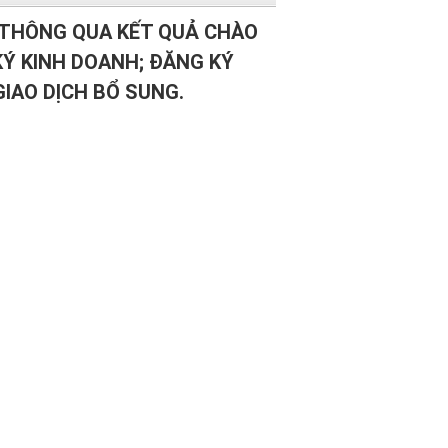
oán và đăng ký giao dịch bổ sung.
C THÔNG QUA KẾT QUẢ CHÀO
 KÝ KINH DOANH; ĐĂNG KÝ
IAO DỊCH BỔ SUNG.