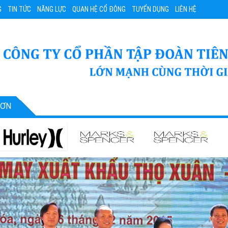
G
TIN TỨC
NĂNG LỰC
QUAN HỆ CỔ ĐÔNG
TUYỂN DỤNG
LIÊN HỆ
SƠN