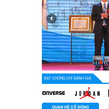
ĐẠT CHỨNG CHỈ ĐÁNH GIÁ
QUAN HỆ CỔ ĐÔNG