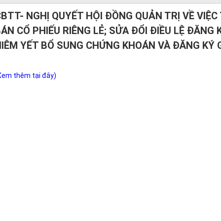
sửa đổi điều lệ đăng ký kinh doanh; đăng ký niêm yết bổ sung chứng kh
CBTT- NGHỊ QUYẾT HỘI ĐỒNG QUẢN TRỊ VỀ VIỆ
ÁN CỔ PHIẾU RIÊNG LẺ; SỬA ĐỔI ĐIỀU LỆ ĐĂNG
NIÊM YẾT BỔ SUNG CHỨNG KHOÁN VÀ ĐĂNG KÝ G
Xem thêm tại đây)