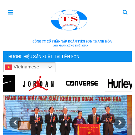
THƯƠNG HIỆU SẢN XUẤT TẠI TIÊN SƠN
Vietnamese