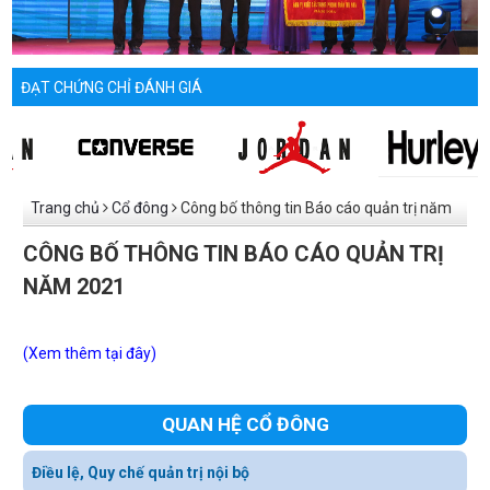
ĐẠT CHỨNG CHỈ ĐÁNH GIÁ
Trang chủ
Cổ đông
Công bố thông tin Báo cáo quản trị năm
2021
CÔNG BỐ THÔNG TIN BÁO CÁO QUẢN TRỊ
NĂM 2021
(Xem thêm tại đây)
QUAN HỆ CỔ ĐÔNG
Điều lệ, Quy chế quản trị nội bộ