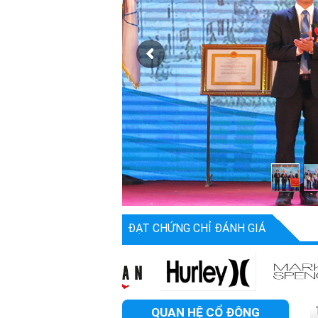
ĐẠT CHỨNG CHỈ ĐÁNH GIÁ
QUAN HỆ CỔ ĐÔNG