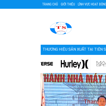
TRANG CHỦ
GIỚI THIỆU
LĨNH VỰC HOẠT ĐỘN
THƯƠNG HIỆU SẢN XUẤT TẠI TIÊN 