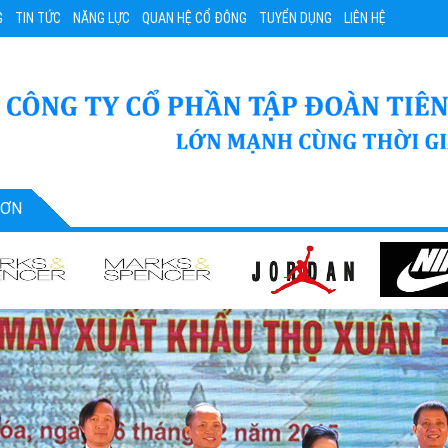
G
TIN TỨC
NĂNG LỰC
QUAN HỆ CỔ ĐÔNG
TUYỂN DỤNG
LIÊN HỆ
SƠN