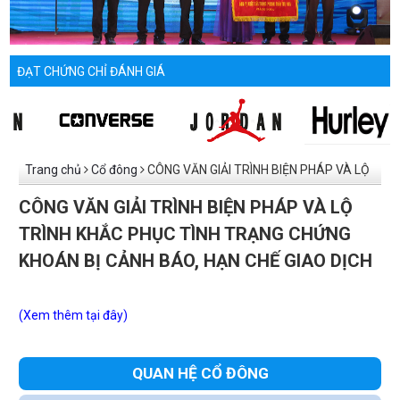
ĐẠT CHỨNG CHỈ ĐÁNH GIÁ
Trang chủ
Cổ đông
CÔNG VĂN GIẢI TRÌNH BIỆN PHÁP VÀ LỘ
TRÌNH KHẮC PHỤC TÌNH TRẠNG CHỨNG KHOÁN BỊ CẢNH BÁO,
CÔNG VĂN GIẢI TRÌNH BIỆN PHÁP VÀ LỘ
HẠN CHẾ GIAO DỊCH
TRÌNH KHẮC PHỤC TÌNH TRẠNG CHỨNG
KHOÁN BỊ CẢNH BÁO, HẠN CHẾ GIAO DỊCH
(Xem thêm tại đây)
QUAN HỆ CỔ ĐÔNG