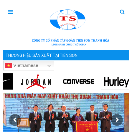
THƯƠNG HIỆU SẢN XUẤT TẠI TIÊN SƠN
Vietnamese