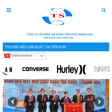
THƯƠNG HIỆU SẢN XUẤT TẠI TIÊN SƠN
Vietnamese