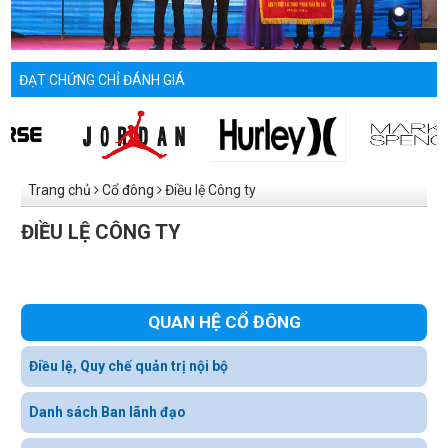
ĐẠT CHỨNG CHỈ ĐÁNH GIÁ
Trang chủ
Cổ đông
Điều lệ Công ty
ĐIỀU LỆ CÔNG TY
QUAN HỆ CỔ ĐÔNG
Điều lệ, Quy chế quản trị nội bộ
Danh sách Ban lãnh đạo