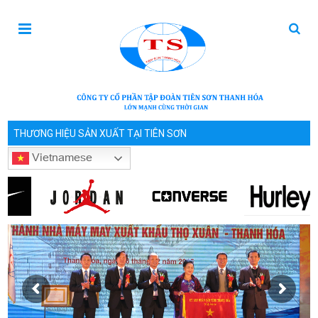
THƯƠNG HIỆU SẢN XUẤT TẠI TIÊN SƠN
Vietnamese