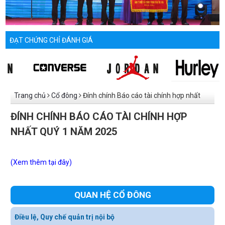
ĐẠT CHỨNG CHỈ ĐÁNH GIÁ
Trang chủ
Cổ đông
Đính chính Báo cáo tài chính hợp nhất
Quý 1 năm 2025
ĐÍNH CHÍNH BÁO CÁO TÀI CHÍNH HỢP
NHẤT QUÝ 1 NĂM 2025
(Xem thêm tại đây)
QUAN HỆ CỔ ĐÔNG
Điều lệ, Quy chế quản trị nội bộ