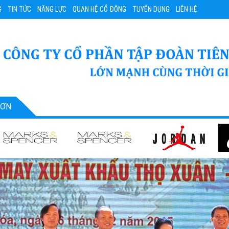
G
TIN TỨC
NĂNG LỰC
QUAN HỆ CỔ ĐÔNG
TUYỂN DỤNG
LIÊN HỆ
SƠN