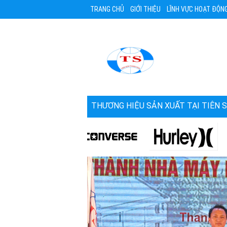
TRANG CHỦ
GIỚI THIỆU
LĨNH VỰC HOẠT ĐỘN
THƯƠNG HIỆU SẢN XUẤT TẠI TIÊN 