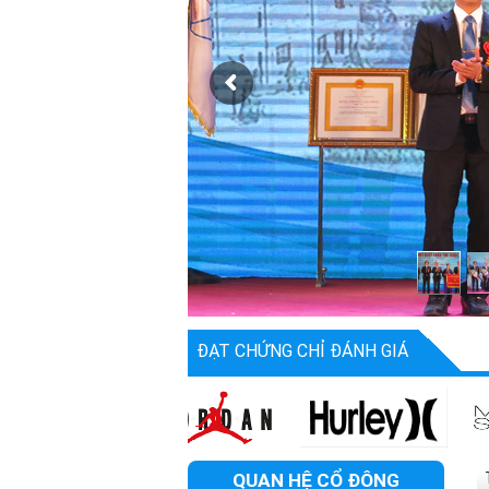
ĐẠT CHỨNG CHỈ ĐÁNH GIÁ
QUAN HỆ CỔ ĐÔNG