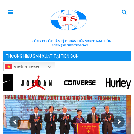
THƯƠNG HIỆU SẢN XUẤT TẠI TIÊN SƠN
Vietnamese