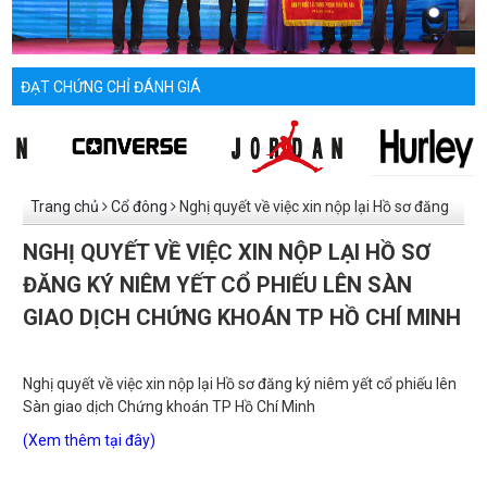
ĐẠT CHỨNG CHỈ ĐÁNH GIÁ
Trang chủ
Cổ đông
Nghị quyết về việc xin nộp lại Hồ sơ đăng
ký niêm yết cổ phiếu lên Sàn giao dịch Chứng khoán TP Hồ Chí
NGHỊ QUYẾT VỀ VIỆC XIN NỘP LẠI HỒ SƠ
Minh
ĐĂNG KÝ NIÊM YẾT CỔ PHIẾU LÊN SÀN
GIAO DỊCH CHỨNG KHOÁN TP HỒ CHÍ MINH
Nghị quyết về việc xin nộp lại Hồ sơ đăng ký niêm yết cổ phiếu lên
Sàn giao dịch Chứng khoán TP Hồ Chí Minh
(Xem thêm tại đây)