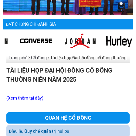
ĐẠT CHỨNG CHỈ ĐÁNH GIÁ
Trang chủ
Cổ đông
Tài liệu họp Đại hội đồng cổ đông thường
niên năm 2025
TÀI LIỆU HỌP ĐẠI HỘI ĐỒNG CỔ ĐÔNG
THƯỜNG NIÊN NĂM 2025
(Xem thêm tại đây)
QUAN HỆ CỔ ĐÔNG
Điều lệ, Quy chế quản trị nội bộ