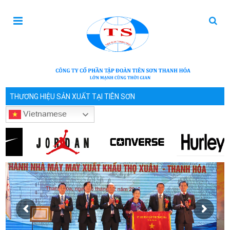
THƯƠNG HIỆU SẢN XUẤT TẠI TIÊN SƠN
Vietnamese