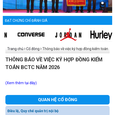
ĐẠT CHỨNG CHỈ ĐÁNH GIÁ
Trang chủ
Cổ đông
Thông báo về việc ký hợp đồng kiểm toán
BCTC năm 2026
THÔNG BÁO VỀ VIỆC KÝ HỢP ĐỒNG KIỂM
TOÁN BCTC NĂM 2026
(Xem thêm tại đây)
QUAN HỆ CỔ ĐÔNG
Điều lệ, Quy chế quản trị nội bộ