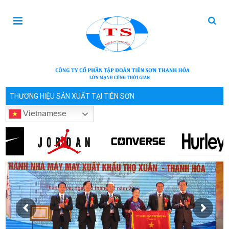
THƯƠNG HIỆU SẢN XUẤT TẠI TIÊN SƠN
Vietnamese