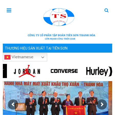
THƯƠNG HIỆU SẢN XUẤT TẠI TIÊN SƠN
Vietnamese