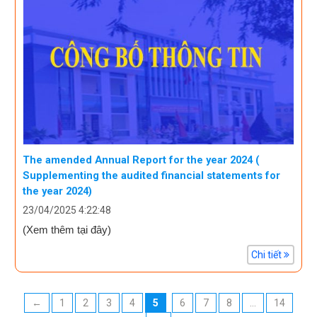
The amended Annual Report for the year 2024 (
Supplementing the audited financial statements for
the year 2024)
23/04/2025 4:22:48
(Xem thêm tại đây)
Chi tiết
←
1
2
3
4
5
6
7
8
…
14